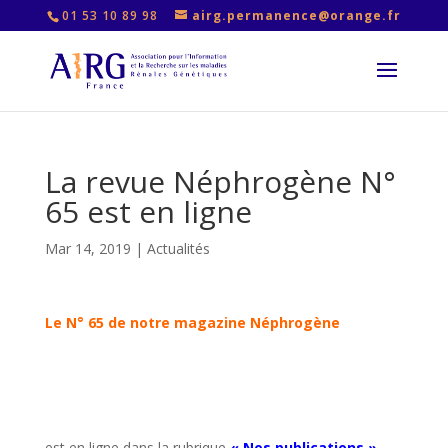
01 53 10 89 98
airg.permanence@orange.fr
La revue Néphrogène N°
65 est en ligne
Mar 14, 2019
|
Actualités
Le N° 65 de notre magazine Néphrogène
est en ligne dans la rubrique
« Nos publications »