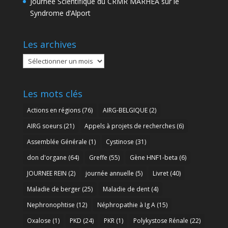
Journée Scientifique du CRMR MARHEA sur le
Syndrome d’Alport
Les archives
Les
archives
Les mots clés
Actions en régions
(76)
AIRG-BELGIQUE
(2)
AIRG soeurs
(21)
Appels à projets de recherches
(6)
Assemblée Générale
(1)
Cystinose
(31)
don d'organe
(64)
Greffe
(55)
Gène HNF1-beta
(6)
JOURNEE REIN
(2)
journée annuelle
(5)
Livret
(40)
Maladie de berger
(25)
Maladie de dent
(4)
Nephronophtise
(12)
Néphropathie à Ig A
(15)
Oxalose
(1)
PKD
(24)
PKR
(1)
Polykystose Rénale
(22)