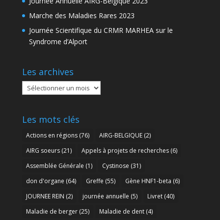
Journée Annuelle AIRG-Belgique 2023
Marche des Maladies Rares 2023
Journée Scientifique du CRMR MARHEA sur le
Syndrome d’Alport
Les archives
Les
archives
Les mots clés
Actions en régions
(76)
AIRG-BELGIQUE
(2)
AIRG soeurs
(21)
Appels à projets de recherches
(6)
Assemblée Générale
(1)
Cystinose
(31)
don d'organe
(64)
Greffe
(55)
Gène HNF1-beta
(6)
JOURNEE REIN
(2)
journée annuelle
(5)
Livret
(40)
Maladie de berger
(25)
Maladie de dent
(4)