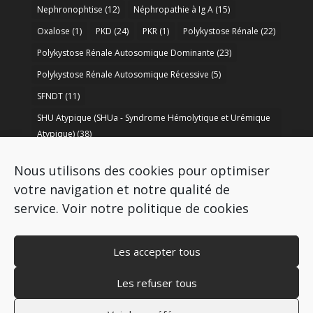
Nephronophtise
(12)
Néphropathie à Ig A
(15)
Oxalose
(1)
PKD
(24)
PKR
(1)
Polykystose Rénale
(22)
Polykystose Rénale Autosomique Dominante
(23)
Polykystose Rénale Autosomique Récessive
(5)
SFNDT
(11)
SHU Atypique (SHUa - Syndrome Hémolytique et Urémique
Atypique)
(38)
SORARE
(1)
soutien à la recherche
(50)
Nous utilisons des cookies pour optimiser
Syndrome de Bartter
(8)
Syndrome d’Alport
(37)
votre navigation et notre qualité de
service.
Voir notre politique de cookies
Les accepter tous
Les refuser tous
Copyright © 2009-2026 AIRG - FRANCE
Mentions légales
–
Politique de cookies
–