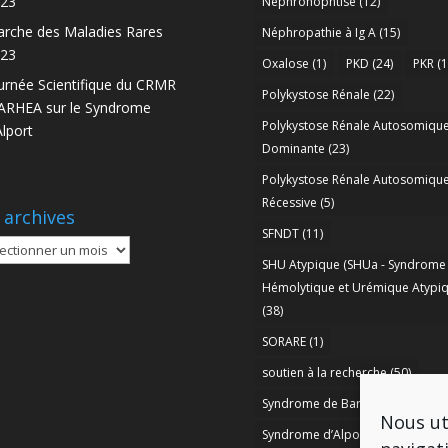
23
Nephronophtise
(12)
rche des Maladies Rares
Néphropathie à Ig A
(15)
23
Oxalose
(1)
PKD
(24)
PKR
(1
urnée Scientifique du CRMR
Polykystose Rénale
(22)
RHEA sur le Syndrome
Polykystose Rénale Autosomiqu
Alport
Dominante
(23)
Polykystose Rénale Autosomiqu
Récessive
(5)
 archives
SFNDT
(11)
SHU Atypique (SHUa - Syndrome
ives
Hémolytique et Urémique Atypiq
(38)
SORARE
(1)
soutien à la recherche
(50)
Syndrome de Bartter
(8)
Nous ut
Syndrome d’Alport
(37)