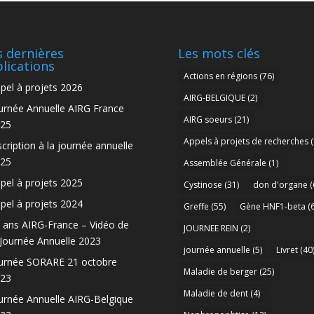
 dernières
Les mots clés
lications
Actions en régions
(76)
pel à projets 2026
AIRG-BELGIQUE
(2)
urnée Annuelle AIRG France
AIRG soeurs
(21)
25
Appels à projets de recherches
(
scription à la journée annuelle
25
Assemblée Générale
(1)
pel à projets 2025
Cystinose
(31)
don d'organe
(
pel à projets 2024
Greffe
(55)
Gène HNF1-beta
(6
 ans AIRG-France – Vidéo de
JOURNEE REIN
(2)
 Journée Annuelle 2023
journée annuelle
(5)
Livret
(40
urnée SORARE 21 octobre
Maladie de berger
(25)
23
Maladie de dent
(4)
urnée Annuelle AIRG-Belgique