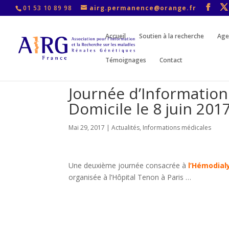
01 53 10 89 98
airg.permanence@orange.fr
Accueil
Soutien à la recherche
Age
Témoignages
Contact
Journée d’Information
Domicile le 8 juin 201
Mai 29, 2017
|
Actualités
,
Informations médicales
Une deuxième journée consacrée à
l’Hémodial
organisée à l’Hôpital Tenon à Paris …