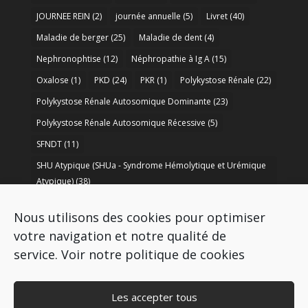
JOURNEE REIN
(2)
journée annuelle
(5)
Livret
(40)
Maladie de berger
(25)
Maladie de dent
(4)
Nephronophtise
(12)
Néphropathie à Ig A
(15)
Oxalose
(1)
PKD
(24)
PKR
(1)
Polykystose Rénale
(22)
Polykystose Rénale Autosomique Dominante
(23)
Polykystose Rénale Autosomique Récessive
(5)
SFNDT
(11)
SHU Atypique (SHUa - Syndrome Hémolytique et Urémique
Atypique)
(38)
SORARE
(1)
soutien à la recherche
(50)
Nous utilisons des cookies pour optimiser
Syndrome de Bartter
(8)
Syndrome d’Alport
(37)
votre navigation et notre qualité de
service.
Voir notre politique de cookies
Les accepter tous