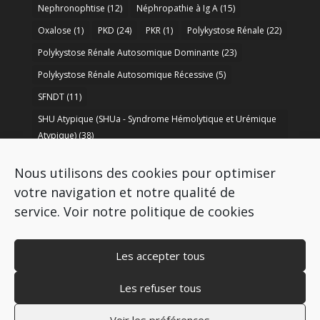
Nephronophtise
(12)
Néphropathie à Ig A
(15)
Oxalose
(1)
PKD
(24)
PKR
(1)
Polykystose Rénale
(22)
Polykystose Rénale Autosomique Dominante
(23)
Polykystose Rénale Autosomique Récessive
(5)
SFNDT
(11)
SHU Atypique (SHUa - Syndrome Hémolytique et Urémique
Atypique)
(38)
SORARE
(1)
soutien à la recherche
(50)
Nous utilisons des cookies pour optimiser
Syndrome de Bartter
(8)
Syndrome d’Alport
(37)
votre navigation et notre qualité de
service.
Voir notre politique de cookies
Les accepter tous
Les refuser tous
Copyright © 2009-2026 AIRG - FRANCE
Mentions légales
–
Politique de cookies
–
Voir les préférences