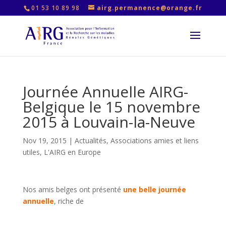
01 53 10 89 98
airg.permanence@orange.fr
Journée Annuelle AIRG-
Belgique le 15 novembre
2015 à Louvain-la-Neuve
Nov 19, 2015
|
Actualités
,
Associations amies et liens
utiles
,
L'AIRG en Europe
Nos amis belges ont présenté
une belle journée
annuelle
, riche de