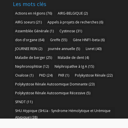
Les mots clés
Actions en régions
(76)
AIRG-BELGIQUE
(2)
AIRG soeurs
(21)
Appels à projets de recherches
(6)
Assemblée Générale
(1)
Cystinose
(31)
don d'organe
(64)
Greffe
(55)
Gène HNF1-beta
(6)
JOURNEE REIN
(2)
journée annuelle
(5)
Livret
(40)
Maladie de berger
(25)
Maladie de dent
(4)
Nephronophtise
(12)
Néphropathie à Ig A
(15)
Oxalose
(1)
PKD
(24)
PKR
(1)
Polykystose Rénale
(22)
Polykystose Rénale Autosomique Dominante
(23)
Polykystose Rénale Autosomique Récessive
(5)
SFNDT
(11)
SHU Atypique (SHUa - Syndrome Hémolytique et Urémique
Atypique)
(38)
SORARE
(1)
soutien à la recherche
(50)