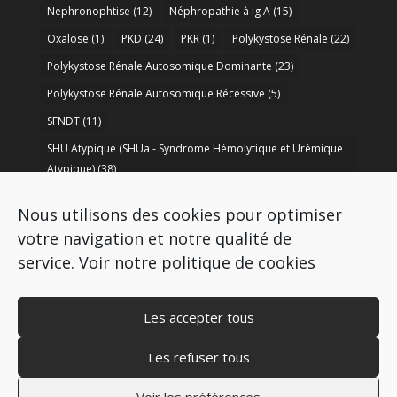
Nephronophtise
(12)
Néphropathie à Ig A
(15)
Oxalose
(1)
PKD
(24)
PKR
(1)
Polykystose Rénale
(22)
Polykystose Rénale Autosomique Dominante
(23)
Polykystose Rénale Autosomique Récessive
(5)
SFNDT
(11)
SHU Atypique (SHUa - Syndrome Hémolytique et Urémique
Atypique)
(38)
SORARE
(1)
soutien à la recherche
(50)
Nous utilisons des cookies pour optimiser
Syndrome de Bartter
(8)
Syndrome d’Alport
(37)
votre navigation et notre qualité de
service.
Voir notre politique de cookies
Les accepter tous
Les refuser tous
Copyright © 2009-2026 AIRG - FRANCE
Mentions légales
–
Politique de cookies
–
Voir les préférences