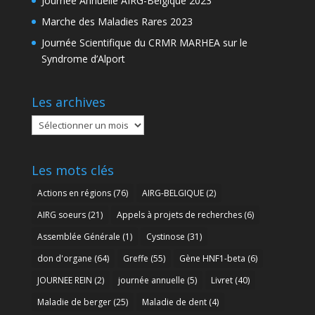
Journée Annuelle AIRG-Belgique 2023
Marche des Maladies Rares 2023
Journée Scientifique du CRMR MARHEA sur le
Syndrome d’Alport
Les archives
Les
archives
Les mots clés
Actions en régions
(76)
AIRG-BELGIQUE
(2)
AIRG soeurs
(21)
Appels à projets de recherches
(6)
Assemblée Générale
(1)
Cystinose
(31)
don d'organe
(64)
Greffe
(55)
Gène HNF1-beta
(6)
JOURNEE REIN
(2)
journée annuelle
(5)
Livret
(40)
Maladie de berger
(25)
Maladie de dent
(4)