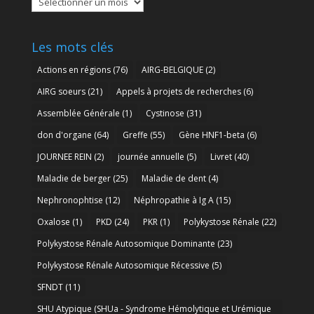
archives
Les mots clés
Actions en régions
(76)
AIRG-BELGIQUE
(2)
AIRG soeurs
(21)
Appels à projets de recherches
(6)
Assemblée Générale
(1)
Cystinose
(31)
don d'organe
(64)
Greffe
(55)
Gène HNF1-beta
(6)
JOURNEE REIN
(2)
journée annuelle
(5)
Livret
(40)
Maladie de berger
(25)
Maladie de dent
(4)
Nephronophtise
(12)
Néphropathie à Ig A
(15)
Oxalose
(1)
PKD
(24)
PKR
(1)
Polykystose Rénale
(22)
Polykystose Rénale Autosomique Dominante
(23)
Polykystose Rénale Autosomique Récessive
(5)
SFNDT
(11)
SHU Atypique (SHUa - Syndrome Hémolytique et Urémique