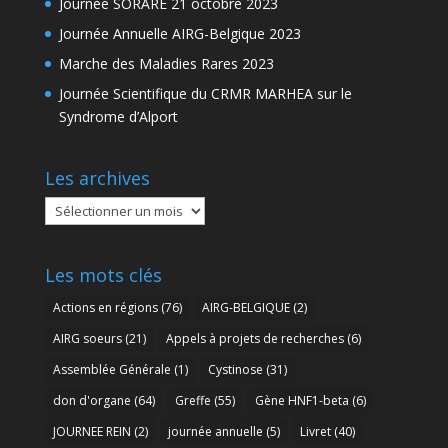
Journée SORARE 21 octobre 2023
Journée Annuelle AIRG-Belgique 2023
Marche des Maladies Rares 2023
Journée Scientifique du CRMR MARHEA sur le
Syndrome d’Alport
Les archives
Les
archives
Les mots clés
Actions en régions
(76)
AIRG-BELGIQUE
(2)
AIRG soeurs
(21)
Appels à projets de recherches
(6)
Assemblée Générale
(1)
Cystinose
(31)
don d'organe
(64)
Greffe
(55)
Gène HNF1-beta
(6)
JOURNEE REIN
(2)
journée annuelle
(5)
Livret
(40)