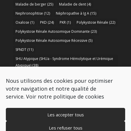
Maladie de berger
(25)
Maladie de dent
(4)
Nephronophtise
(12)
Néphropathie à Ig A
(15)
Oxalose
(1)
PKD
(24)
PKR
(1)
Polykystose Rénale
(22)
Polykystose Rénale Autosomique Dominante
(23)
Polykystose Rénale Autosomique Récessive
(5)
SFNDT
(11)
SHU Atypique (SHUa - Syndrome Hémolytique et Urémique
Atypique)
(38)
SORARE
(1)
soutien à la recherche
(50)
Nous utilisons des cookies pour optimiser
Syndrome de Bartter
(8)
Syndrome d’Alport
(37)
votre navigation et notre qualité de
service.
Voir notre politique de cookies
Les accepter tous
Les refuser tous