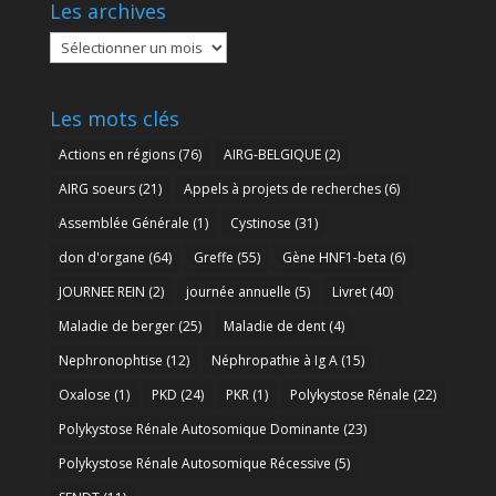
Les archives
Les
archives
Les mots clés
Actions en régions
(76)
AIRG-BELGIQUE
(2)
AIRG soeurs
(21)
Appels à projets de recherches
(6)
Assemblée Générale
(1)
Cystinose
(31)
don d'organe
(64)
Greffe
(55)
Gène HNF1-beta
(6)
JOURNEE REIN
(2)
journée annuelle
(5)
Livret
(40)
Maladie de berger
(25)
Maladie de dent
(4)
Nephronophtise
(12)
Néphropathie à Ig A
(15)
Oxalose
(1)
PKD
(24)
PKR
(1)
Polykystose Rénale
(22)
Polykystose Rénale Autosomique Dominante
(23)
Polykystose Rénale Autosomique Récessive
(5)