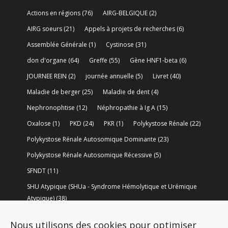
Actions en régions
(76)
AIRG-BELGIQUE
(2)
AIRG soeurs
(21)
Appels à projets de recherches
(6)
Assemblée Générale
(1)
Cystinose
(31)
don d'organe
(64)
Greffe
(55)
Gène HNF1-beta
(6)
JOURNEE REIN
(2)
journée annuelle
(5)
Livret
(40)
Maladie de berger
(25)
Maladie de dent
(4)
Nephronophtise
(12)
Néphropathie à Ig A
(15)
Oxalose
(1)
PKD
(24)
PKR
(1)
Polykystose Rénale
(22)
Polykystose Rénale Autosomique Dominante
(23)
Polykystose Rénale Autosomique Récessive
(5)
SFNDT
(11)
SHU Atypique (SHUa - Syndrome Hémolytique et Urémique
Atypique)
(38)
SORARE
(1)
soutien à la recherche
(50)
Nous utilisons des cookies pour optimiser