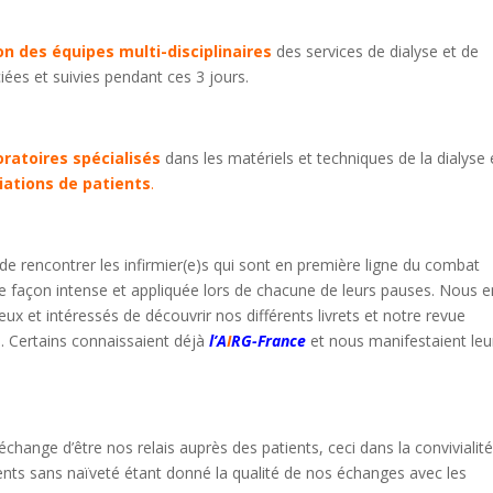
on des équipes multi-disciplinaires
des services de dialyse et de
iées et suivies pendant ces 3 jours.
oratoires spécialisés
dans les matériels et techniques de la dialyse 
iations de patients
.
de rencontrer les infirmier(e)s qui sont en première ligne du combat
ne façon intense et appliquée lors de chacune de leurs pauses. Nous e
x et intéressés de découvrir nos différents livrets et notre revue
. Certains connaissaient déjà
l’
A
I
RG-France
et nous manifestaient leu
change d’être nos relais auprès des patients, ceci dans la convivialité
ts sans naïveté étant donné la qualité de nos échanges avec les