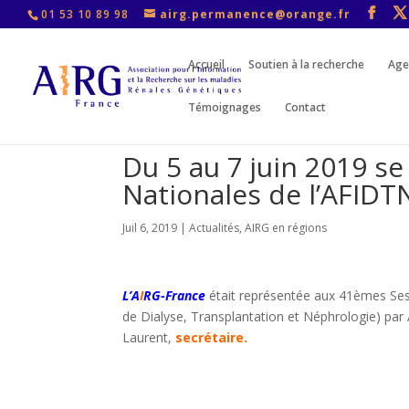
01 53 10 89 98
airg.permanence@orange.fr
Accueil
Soutien à la recherche
Age
Témoignages
Contact
Du 5 au 7 juin 2019 s
Nationales de l’AFIDT
Juil 6, 2019
|
Actualités
,
AIRG en régions
L’A
I
RG-France
était représentée aux 41èmes Se
de Dialyse, Transplantation et Néphrologie) par 
Laurent,
secrétaire.