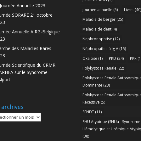
 Journée Annuelle 2023
journée annuelle
(5)
Livret
(40
urnée SORARE 21 octobre
Maladie de berger
(25)
23
Maladie de dent
(4)
urnée Annuelle AIRG-Belgique
23
Nephronophtise
(12)
rche des Maladies Rares
Néphropathie à Ig A
(15)
23
Oxalose
(1)
PKD
(24)
PKR
(1
urnée Scientifique du CRMR
Polykystose Rénale
(22)
RHEA sur le Syndrome
Polykystose Rénale Autosomiqu
Alport
Dominante
(23)
Polykystose Rénale Autosomiqu
Récessive
(5)
 archives
SFNDT
(11)
SHU Atypique (SHUa - Syndrome
ives
Hémolytique et Urémique Atypiq
(38)