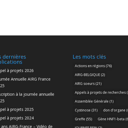
 dernières
Les mots clés
lications
Actions en régions
(76)
pel à projets 2026
AIRG-BELGIQUE
(2)
urnée Annuelle AIRG France
AIRG soeurs
(21)
25
Appels à projets de recherches
(
scription à la journée annuelle
25
Assemblée Générale
(1)
pel à projets 2025
Cystinose
(31)
don d'organe
(
pel à projets 2024
Greffe
(55)
Gène HNF1-beta
(6
 ans AIRG-France – Vidéo de
JOURNEE REIN
(2)