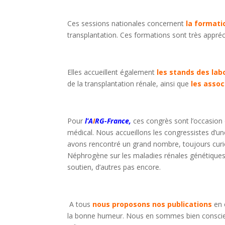
Ces sessions nationales concernent
la formati
transplantation. Ces formations sont très appréc
Elles accueillent également
les stands des lab
de la transplantation rénale, ainsi que
les assoc
Pour
l’A
I
RG-France,
ces congrès sont l’occasion 
médical. Nous accueillons les congressistes d’u
avons rencontré un grand nombre, toujours curieu
Néphrogène sur les maladies rénales génétiques
soutien, d’autres pas encore.
A tous
nous proposons nos publications
en é
la bonne humeur. Nous en sommes bien conscien