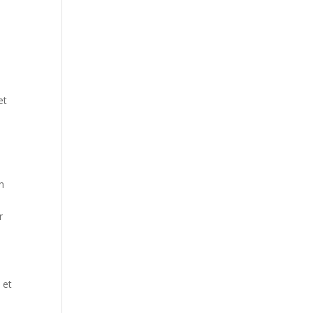
et
n
r
 et