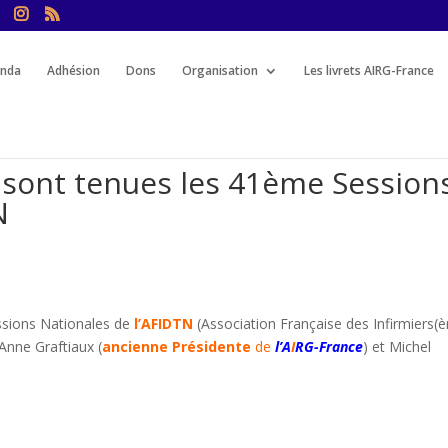
nda
Adhésion
Dons
Organisation
Les livrets AIRG-France
e sont tenues les 41ème Session
N
ssions Nationales de
l’AFIDTN
(Association Française des Infirmiers(è
Anne Graftiaux (
ancienne Présidente
de
l’A
I
RG-France
) et Michel