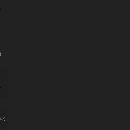
)
)
e
e
ue)