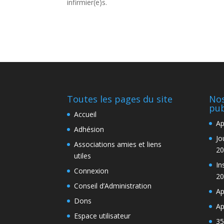
infirmier(e)s.
Toutes les pages du site
Nos
pub
Accueil
Ap
Adhésion
Jo
Associations amies et liens
20
utiles
In
Connexion
20
Conseil d’Administration
Ap
Dons
Ap
Espace utilisateur
35