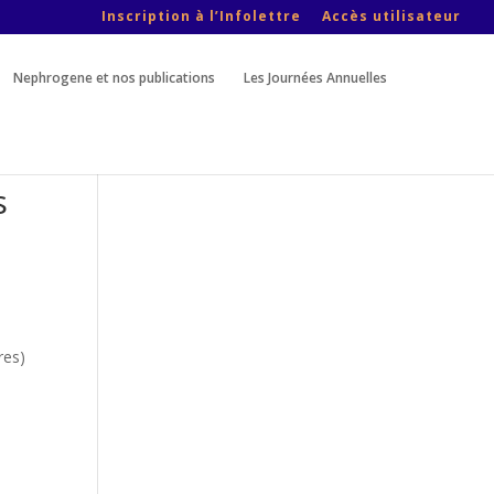
Inscription à l’Infolettre
Accès utilisateur
Nephrogene et nos publications
Les Journées Annuelles
s
res)