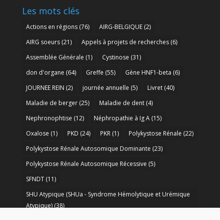
Les mots clés
Actions en régions
(76)
AIRG-BELGIQUE
(2)
AIRG soeurs
(21)
Appels à projets de recherches
(6)
Assemblée Générale
(1)
Cystinose
(31)
don d'organe
(64)
Greffe
(55)
Gène HNF1-beta
(6)
JOURNEE REIN
(2)
journée annuelle
(5)
Livret
(40)
Maladie de berger
(25)
Maladie de dent
(4)
Nephronophtise
(12)
Néphropathie à Ig A
(15)
Oxalose
(1)
PKD
(24)
PKR
(1)
Polykystose Rénale
(22)
Polykystose Rénale Autosomique Dominante
(23)
Polykystose Rénale Autosomique Récessive
(5)
SFNDT
(11)
SHU Atypique (SHUa - Syndrome Hémolytique et Urémique
Atypique)
(38)