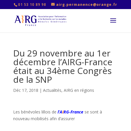
01 53 10 89 98
airg.permanence@orange.fr
Du 29 novembre au 1er
décembre l’AIRG-France
était au 34ème Congrès
de la SNP
Déc 17, 2018
|
Actualités
,
AIRG en régions
Les bénévoles lillois de
l’A
I
RG-France
se sont à
nouveau mobilisés afin d’assurer