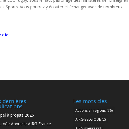
ak, le LOU rugby, sous le haut patronage des ministères de l’Enseigne
t des Sports. Vous pourrez y écouter et échanger avec de nombreux
z ici.
 dernières
Les mots clés
lications
Actions en régions
(76)
pel à projets 2026
AIRG-BELGIQUE
(2)
urnée Annuelle AIRG France
AIRG soeurs
(21)