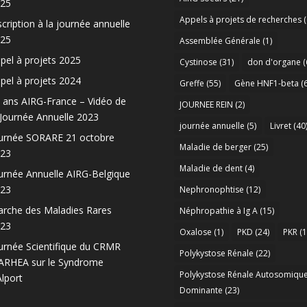
25
Appels à projets de recherches
(
scription à la journée annuelle
25
Assemblée Générale
(1)
pel à projets 2025
Cystinose
(31)
don d'organe
(
pel à projets 2024
Greffe
(55)
Gène HNF1-beta
(6
 ans AIRG-France – Vidéo de
JOURNEE REIN
(2)
 Journée Annuelle 2023
journée annuelle
(5)
Livret
(40
urnée SORARE 21 octobre
Maladie de berger
(25)
23
Maladie de dent
(4)
urnée Annuelle AIRG-Belgique
23
Nephronophtise
(12)
rche des Maladies Rares
Néphropathie à Ig A
(15)
23
Oxalose
(1)
PKD
(24)
PKR
(1
urnée Scientifique du CRMR
Polykystose Rénale
(22)
RHEA sur le Syndrome
Polykystose Rénale Autosomiqu
Alport
Dominante
(23)