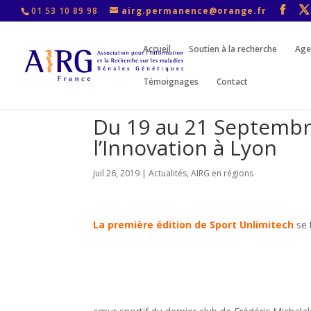
01 53 10 89 98
airg.permanence@orange.fr
Accueil
Soutien à la recherche
Age
Témoignages
Contact
Du 19 au 21 Septembre
l’Innovation à Lyon
Juil 26, 2019
|
Actualités
,
AIRG en régions
La première édition de Sport Unlimitech
se 