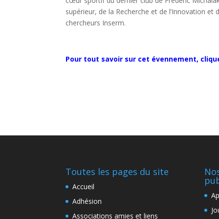
cœur sportif du dernier club de Frédéric Michal
supérieur, de la Recherche et de l’Innovation e
chercheurs Inserm.
Pour tout savoir sur cet évennement, clique
Toutes les pages du site
Nos
pub
Accueil
Ap
Adhésion
Jo
Associations amies et liens