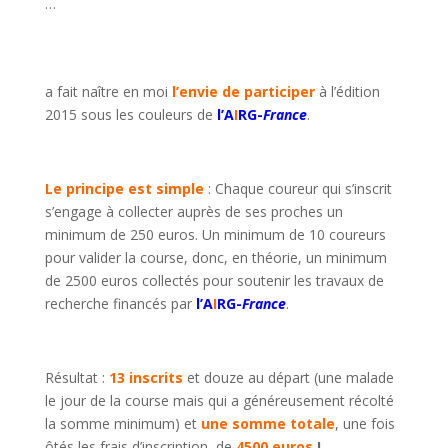
…
a fait naître en moi
l’envie de participer
à l’édition
2015 sous les couleurs de
l’A
I
RG-
France
.
Le principe est simple
: Chaque coureur qui s’inscrit
s’engage à collecter auprès de ses proches un
minimum de 250 euros. Un minimum de 10 coureurs
pour valider la course, donc, en théorie, un minimum
de 2500 euros collectés pour soutenir les travaux de
recherche financés par
l’A
I
RG-
France
.
Résultat :
13 inscrits
et douze au départ (une malade
le jour de la course mais qui a généreusement récolté
la somme minimum) et
une somme totale
, une fois
ôtés les frais d’inscription, de
4500 euros
!