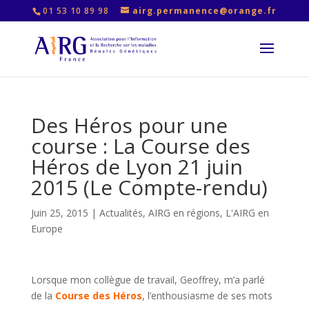
01 53 10 89 98
airg.permanence@orange.fr
Des Héros pour une
course : La Course des
Héros de Lyon 21 juin
2015 (Le Compte-rendu)
Juin 25, 2015
|
Actualités
,
AIRG en régions
,
L'AIRG en
Europe
Lorsque mon collègue de travail, Geoffrey, m’a parlé
de la
Course des Héros
, l’enthousiasme de ses mots