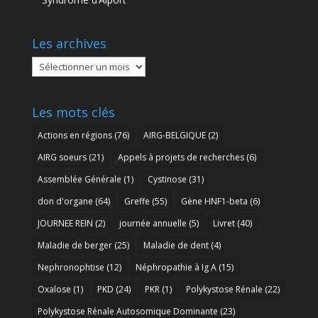
Les archives
Les
archives
Les mots clés
Actions en régions
(76)
AIRG-BELGIQUE
(2)
AIRG soeurs
(21)
Appels à projets de recherches
(6)
Assemblée Générale
(1)
Cystinose
(31)
don d'organe
(64)
Greffe
(55)
Gène HNF1-beta
(6)
JOURNEE REIN
(2)
journée annuelle
(5)
Livret
(40)
Maladie de berger
(25)
Maladie de dent
(4)
Nephronophtise
(12)
Néphropathie à Ig A
(15)
Oxalose
(1)
PKD
(24)
PKR
(1)
Polykystose Rénale
(22)
Polykystose Rénale Autosomique Dominante
(23)