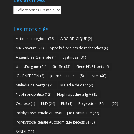
Les
archives
Les mots clés
Actions en régions
(76)
AIRG-BELGIQUE
(2)
AIRG soeurs
(21)
Appels à projets de recherches
(6)
Assemblée Générale
(1)
Cystinose
(31)
don d'organe
(64)
Greffe
(55)
Gène HNF1-beta
(6)
JOURNEE REIN
(2)
journée annuelle
(5)
Livret
(40)
Maladie de berger
(25)
Maladie de dent
(4)
Nephronophtise
(12)
Néphropathie à Ig A
(15)
Oxalose
(1)
PKD
(24)
PKR
(1)
Polykystose Rénale
(22)
Polykystose Rénale Autosomique Dominante
(23)
Polykystose Rénale Autosomique Récessive
(5)
SFNDT
(11)