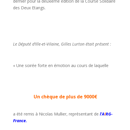
dernier pour la deuxième édition de la Course Solidaire
des Deux Etangs.
Le Député d’Ille-et-Vilaine, Gilles Lurton était présent :
« Une soirée forte en émotion au cours de laquelle
Un chèque de plus de 9000€
a été remis à Nicolas Mullier, représentant de
l’A
I
RG-
France.