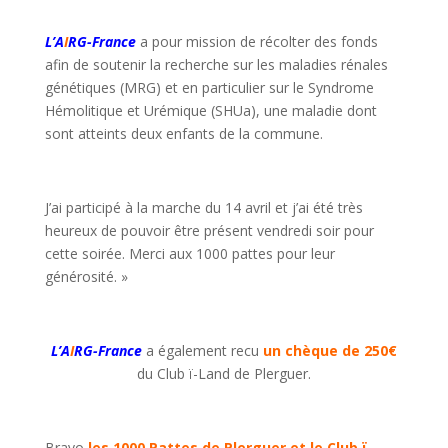
L’A
I
RG-France
a pour mission de récolter des fonds
afin de soutenir la recherche sur les maladies rénales
génétiques (MRG) et en particulier sur le Syndrome
Hémolitique et Urémique (SHUa), une maladie dont
sont atteints deux enfants de la commune.
J’ai participé à la marche du 14 avril et j’ai été très
heureux de pouvoir être présent vendredi soir pour
cette soirée. Merci aux 1000 pattes pour leur
générosité. »
L’A
I
RG-France
a également recu
un chèque de 250€
du Club ï-Land de Plerguer.
Bravo
les 1000 Pattes de Plerguer et le Club ï-