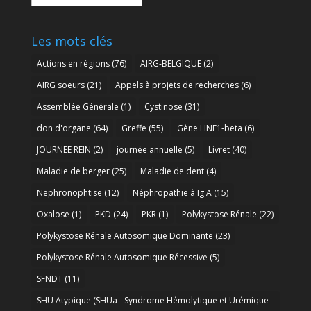
archives
Les mots clés
Actions en régions
(76)
AIRG-BELGIQUE
(2)
AIRG soeurs
(21)
Appels à projets de recherches
(6)
Assemblée Générale
(1)
Cystinose
(31)
don d'organe
(64)
Greffe
(55)
Gène HNF1-beta
(6)
JOURNEE REIN
(2)
journée annuelle
(5)
Livret
(40)
Maladie de berger
(25)
Maladie de dent
(4)
Nephronophtise
(12)
Néphropathie à Ig A
(15)
Oxalose
(1)
PKD
(24)
PKR
(1)
Polykystose Rénale
(22)
Polykystose Rénale Autosomique Dominante
(23)
Polykystose Rénale Autosomique Récessive
(5)
SFNDT
(11)
SHU Atypique (SHUa - Syndrome Hémolytique et Urémique