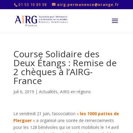
01 53 10 89 98
airg.permanence@orange.fr
Course Solidaire des
Deux Étangs : Remise de
2 chèques à l’AIRG-
France
Juil 6, 2019
|
Actualités
,
AIRG en régions
Le vendredi 21 juin, l’association
«
les 1000 pattes de
Plerguer
»
a organisé une soirée de remerciements
pour les 128 bénévoles qui se sont mobilisés le 14 avril