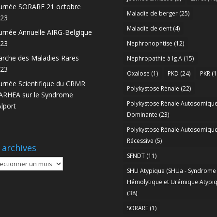
urnée SORARE 21 octobre
Maladie de berger
(25)
23
Maladie de dent
(4)
urnée Annuelle AIRG-Belgique
23
Nephronophtise
(12)
rche des Maladies Rares
Néphropathie à Ig A
(15)
23
Oxalose
(1)
PKD
(24)
PKR
(1
urnée Scientifique du CRMR
Polykystose Rénale
(22)
RHEA sur le Syndrome
Polykystose Rénale Autosomiqu
Alport
Dominante
(23)
Polykystose Rénale Autosomiqu
Récessive
(5)
 archives
SFNDT
(11)
SHU Atypique (SHUa - Syndrome
ives
Hémolytique et Urémique Atypiq
(38)
SORARE
(1)