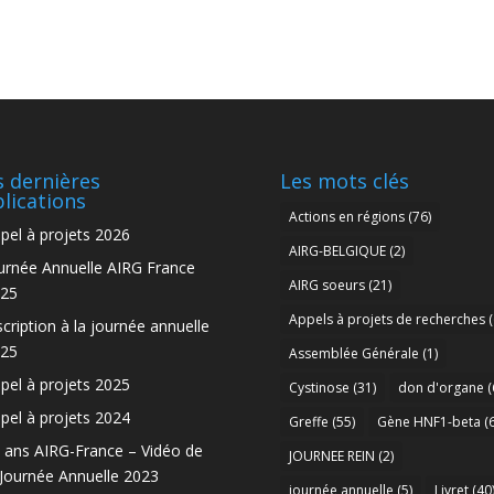
 dernières
Les mots clés
lications
Actions en régions
(76)
pel à projets 2026
AIRG-BELGIQUE
(2)
urnée Annuelle AIRG France
AIRG soeurs
(21)
25
Appels à projets de recherches
(
scription à la journée annuelle
25
Assemblée Générale
(1)
pel à projets 2025
Cystinose
(31)
don d'organe
(
pel à projets 2024
Greffe
(55)
Gène HNF1-beta
(6
 ans AIRG-France – Vidéo de
JOURNEE REIN
(2)
 Journée Annuelle 2023
journée annuelle
(5)
Livret
(40