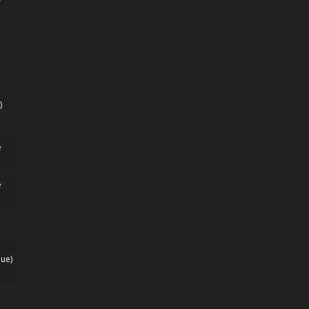
)
e
e
ue)