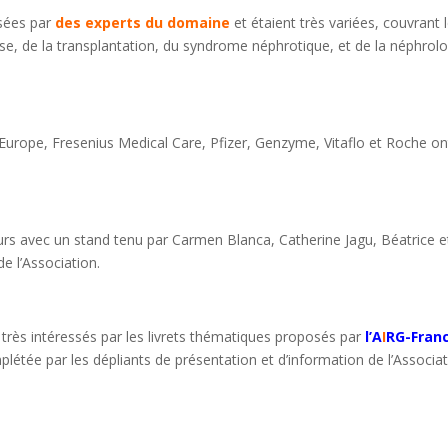
isées par
des experts du domaine
et étaient très variées, couvrant 
lyse, de la transplantation, du syndrome néphrotique, et de la néphrol
urope, Fresenius Medical Care, Pfizer, Genzyme, Vitaflo et Roche on
ours avec un stand tenu par Carmen Blanca, Catherine Jagu, Béatrice e
de l’Association.
très intéressés par les livrets thématiques proposés par
l’A
I
RG-Fran
mplétée par les dépliants de présentation et d’information de l’Associat