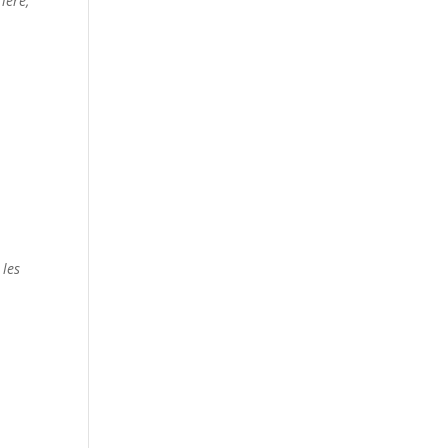
ière,
 les