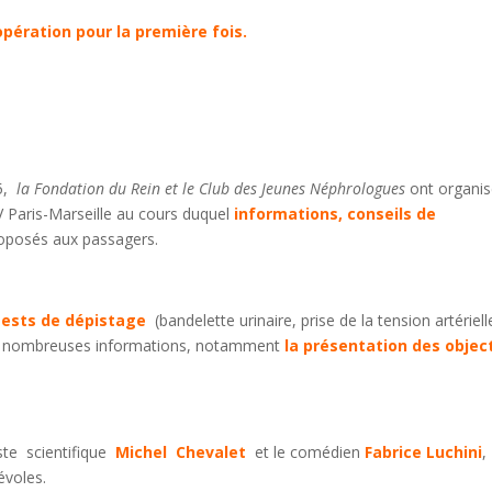
opération pour la première fois.
15,
la Fondation du Rein et le Club des Jeunes Néphrologues
ont organis
V Paris-Marseille au cours duquel
informations, conseils de
roposés aux passagers.
tests de
dépistage
(bandelette urinaire, prise de la tension artériell
t de nombreuses informations, notamment
la présentation des objec
ste scientifique
Michel Chevalet
et le comédien
Fabrice Luchini
,
évoles.