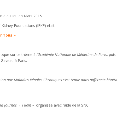
in a eu lieu en Mars 2015.
 Kidney Foundations (IFKF) était :
ur Tous »
lloque sur ce thème à
l’Académie Nationale de Médecine de Paris
, puis
e Gaveau à Paris
.
tion aux Maladies Rénales Chroniques s’est tenue dans différents hôpit
r
la journée « T’Rein »
organisée avec l’aide de la SNCF.