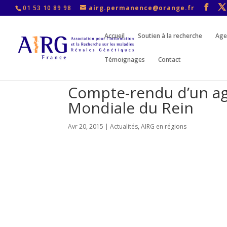
01 53 10 89 98
airg.permanence@orange.fr
Accueil
Soutien à la recherche
Age
Témoignages
Contact
Compte-rendu d’un ag
Mondiale du Rein
Avr 20, 2015
|
Actualités
,
AIRG en régions