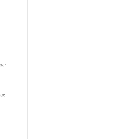
 par
aux