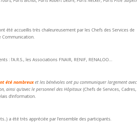
ours, Paris Bichat, Paris Robert Debré, Paris Necker, Paris Pitié Salpêtr
t été accueillis très chaleureusement par les Chefs des Services de
de Communication.
ents : l’A.R.S., les Associations FNAIR, RENIF, RENALOO…
ont été nombreux
et les bénévoles ont pu communiquer largement avec
ion, ainsi qu’avec le personnel des Hôpitaux
(Chefs de Services, Cadres,
elais d’information.
.) a été très appréciée par l’ensemble des participants.