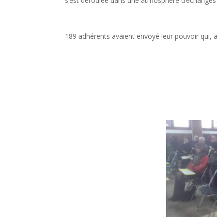
s’est déroulée dans une atmosphère d’échanges e
189 adhérents avaient envoyé leur pouvoir qui, 