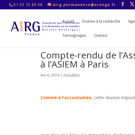
01 53 10 89 98
airg.permanence@orange.fr
Accueil
Soutien à la recherche
Age
Témoignages
Contact
Compte-rendu de l’As
à l’ASIEM à Paris
Avr 6, 2016
|
Actualités
Comme à l’accoutumée
, cette réunion imposé