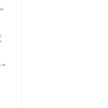
 du
é,
in
s de