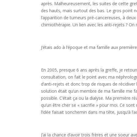
après. Malheureusement, les suites de cette gref
des hauts, mais surtout des bas. Le gros point no
l’apparition de tumeurs pré-cancereuses, à deux r
chimiothérapie. Un lien avec les anti-rejets ? On
J’étais ado à l’époque et ma famille aux premièr
En 2005, presque 6 ans après la greffe, je reto
consultation, on fait le point avec ma néphrolog
d’anti-rejets et donc trop de risques de récidive
solution était qu’un membre de ma famille me fass
possible. C’était ça ou la dialyse. Ma première r
qu’un être cher se « sacrifie » pour moi. Ce sont
l’idée faisait sonchemin dans ma tête, jusqu’à l’a
J’ai la chance d’avoir trois frères et une soeur a