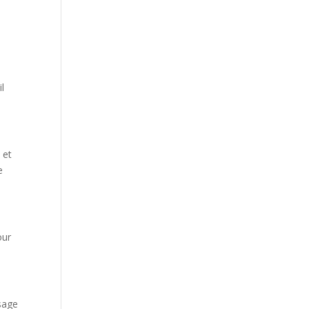
l
 et
e
our
 sage