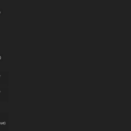
)
)
e
e
ue)