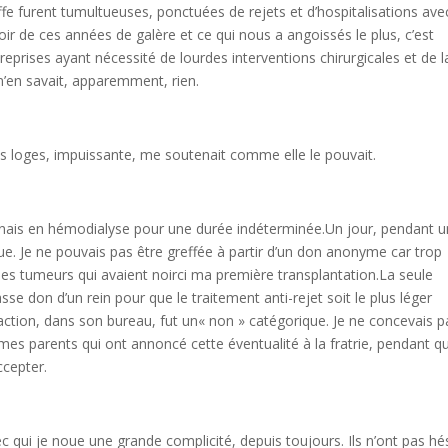
fe furent tumultueuses, ponctuées de rejets et d’hospitalisations ave
ir de ces années de galère et ce qui nous a angoissés le plus, c’est
eprises ayant nécessité de lourdes interventions chirurgicales et de l
 n’en savait, apparemment, rien.
es loges, impuissante, me soutenait comme elle le pouvait.
urnais en hémodialyse pour une durée indéterminée.Un jour, pendant 
ue. Je ne pouvais pas être greffée à partir d’un don anonyme car trop
r les tumeurs qui avaient noirci ma première transplantation.La seule
e don d’un rein pour que le traitement anti-rejet soit le plus léger
éaction, dans son bureau, fut un« non » catégorique. Je ne concevais p
 mes parents qui ont annoncé cette éventualité à la fratrie, pendant q
ccepter.
vec qui je noue une grande complicité, depuis toujours. Ils n’ont pas hé