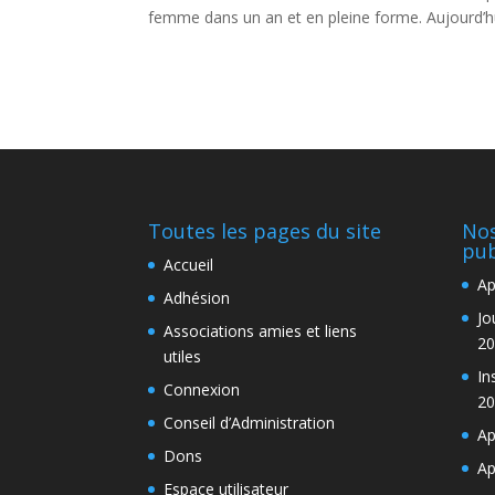
femme dans un an et en pleine forme. Aujourd’hui
Toutes les pages du site
Nos
pub
Accueil
Ap
Adhésion
Jo
Associations amies et liens
20
utiles
In
Connexion
20
Conseil d’Administration
Ap
Dons
Ap
Espace utilisateur