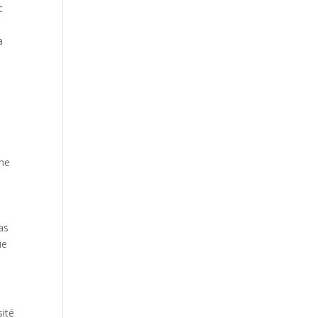
c
a
une
as
ue
sité