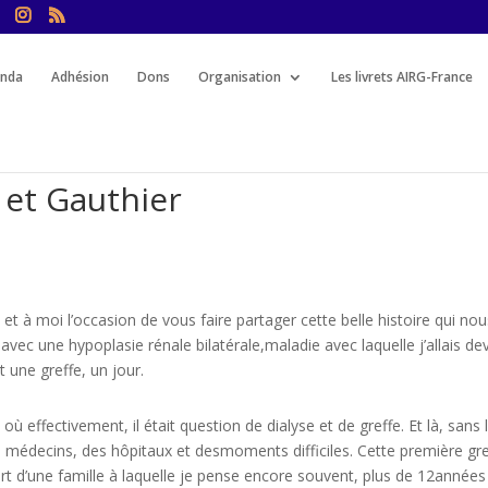
nda
Adhésion
Dons
Organisation
Les livrets AIRG-France
 et Gauthier
t à moi l’occasion de vous faire partager cette belle histoire qui nou
e avec une hypoplasie rénale bilatérale,maladie avec laquelle j’allais de
t une greffe, un jour.
où effectivement, il était question de dialyse et de greffe. Et là, sans 
es médecins, des hôpitaux et desmoments difficiles. Cette première gr
art d’une famille à laquelle je pense encore souvent, plus de 12années