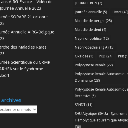
 ans AIRG-France – Vidéo de
JOURNEE REIN
(2)
 Journée Annuelle 2023
journée annuelle
(5)
Livret
(40
urnée SORARE 21 octobre
Maladie de berger
(25)
23
Maladie de dent
(4)
urnée Annuelle AIRG-Belgique
23
Nephronophtise
(12)
rche des Maladies Rares
Néphropathie à Ig A
(15)
23
Oxalose
(1)
PKD
(24)
PKR
(1
urnée Scientifique du CRMR
Polykystose Rénale
(22)
RHEA sur le Syndrome
Polykystose Rénale Autosomiqu
Alport
Dominante
(23)
Polykystose Rénale Autosomiqu
Récessive
(5)
 archives
SFNDT
(11)
SHU Atypique (SHUa - Syndrome
ives
Hémolytique et Urémique Atypiq
(38)