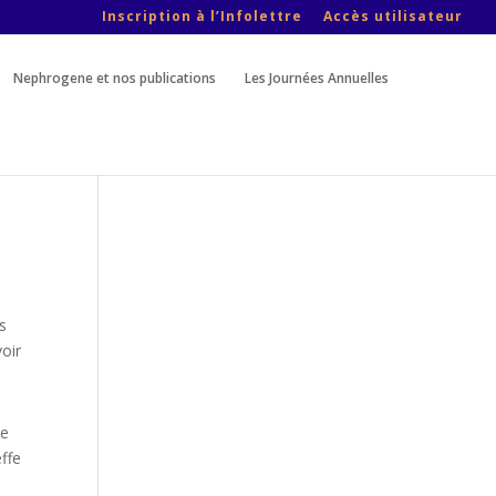
Inscription à l’Infolettre
Accès utilisateur
Nephrogene et nos publications
Les Journées Annuelles
s
voir
le
effe