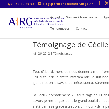
01 53 10 89 98
airg.permanence@orange.fr
Accueil
Soutien à la recherche
Age
Témoignages
Contact
Témoignage de Cécile
Juin 26, 2012
|
Témoignages
Tout d’abord, merci de nous donner à mon frère e
unit autour de la greffe intrafamiliale. Je suis né
grandir et on le savait, qui nécessiterait sûremen
J’ai vécu « normalement » jusqu’à l’âge de 11 ans 
savoir, je me lançais dans le grand tourbillon d
a été permise grâce à un don, un « oui » de la p