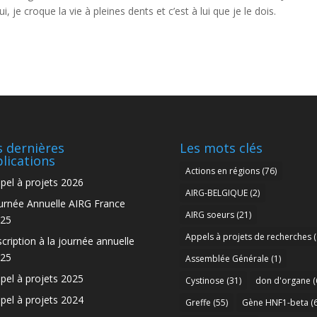
, je croque la vie à pleines dents
et c’est à lui que je le dois.
 dernières
Les mots clés
lications
Actions en régions
(76)
pel à projets 2026
AIRG-BELGIQUE
(2)
urnée Annuelle AIRG France
AIRG soeurs
(21)
25
Appels à projets de recherches
(
scription à la journée annuelle
25
Assemblée Générale
(1)
pel à projets 2025
Cystinose
(31)
don d'organe
(
pel à projets 2024
Greffe
(55)
Gène HNF1-beta
(6