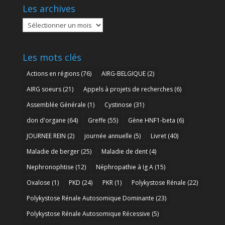
Les archives
Les
archives
Les mots clés
Actions en régions
(76)
AIRG-BELGIQUE
(2)
AIRG soeurs
(21)
Appels à projets de recherches
(6)
Assemblée Générale
(1)
Cystinose
(31)
don d'organe
(64)
Greffe
(55)
Gène HNF1-beta
(6)
JOURNEE REIN
(2)
journée annuelle
(5)
Livret
(40)
Maladie de berger
(25)
Maladie de dent
(4)
Nephronophtise
(12)
Néphropathie à Ig A
(15)
Oxalose
(1)
PKD
(24)
PKR
(1)
Polykystose Rénale
(22)
Polykystose Rénale Autosomique Dominante
(23)
Polykystose Rénale Autosomique Récessive
(5)