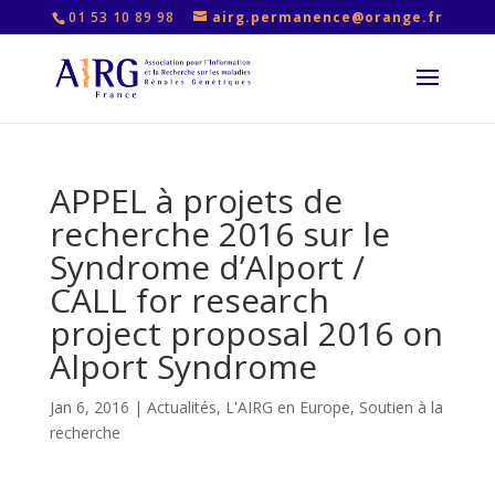
01 53 10 89 98
airg.permanence@orange.fr
APPEL à projets de
recherche 2016 sur le
Syndrome d’Alport /
CALL for research
project proposal 2016 on
Alport Syndrome
Jan 6, 2016
|
Actualités
,
L'AIRG en Europe
,
Soutien à la
recherche