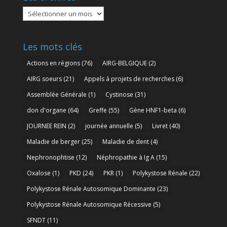
Les
archives
Les mots clés
Actions en régions
(76)
AIRG-BELGIQUE
(2)
AIRG soeurs
(21)
Appels à projets de recherches
(6)
Assemblée Générale
(1)
Cystinose
(31)
don d'organe
(64)
Greffe
(55)
Gène HNF1-beta
(6)
JOURNEE REIN
(2)
journée annuelle
(5)
Livret
(40)
Maladie de berger
(25)
Maladie de dent
(4)
Nephronophtise
(12)
Néphropathie à Ig A
(15)
Oxalose
(1)
PKD
(24)
PKR
(1)
Polykystose Rénale
(22)
Polykystose Rénale Autosomique Dominante
(23)
Polykystose Rénale Autosomique Récessive
(5)
SFNDT
(11)