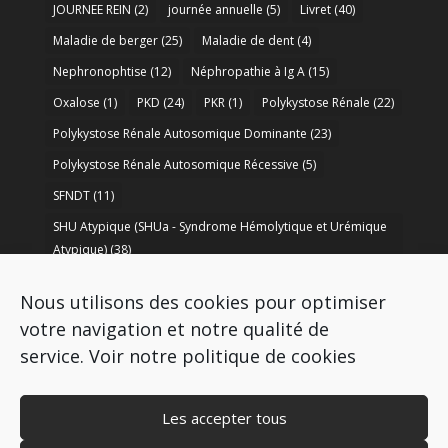
JOURNEE REIN
(2)
journée annuelle
(5)
Livret
(40)
Maladie de berger
(25)
Maladie de dent
(4)
Nephronophtise
(12)
Néphropathie à Ig A
(15)
Oxalose
(1)
PKD
(24)
PKR
(1)
Polykystose Rénale
(22)
Polykystose Rénale Autosomique Dominante
(23)
Polykystose Rénale Autosomique Récessive
(5)
SFNDT
(11)
SHU Atypique (SHUa - Syndrome Hémolytique et Urémique
Atypique)
(38)
SORARE
(1)
soutien à la recherche
(50)
Nous utilisons des cookies pour optimiser
Syndrome de Bartter
(8)
Syndrome d’Alport
(37)
votre navigation et notre qualité de
service.
Voir notre politique de cookies
Les accepter tous