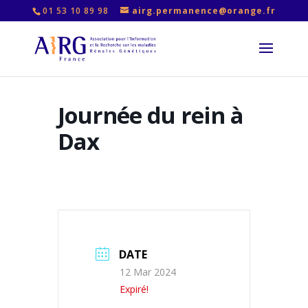
01 53 10 89 98
airg.permanence@orange.fr
Journée du rein à
Dax
DATE
12 Mar 2024
Expiré!