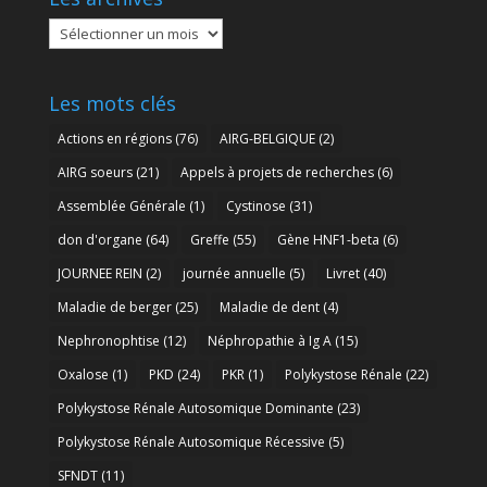
Les
archives
Les mots clés
Actions en régions
(76)
AIRG-BELGIQUE
(2)
AIRG soeurs
(21)
Appels à projets de recherches
(6)
Assemblée Générale
(1)
Cystinose
(31)
don d'organe
(64)
Greffe
(55)
Gène HNF1-beta
(6)
JOURNEE REIN
(2)
journée annuelle
(5)
Livret
(40)
Maladie de berger
(25)
Maladie de dent
(4)
Nephronophtise
(12)
Néphropathie à Ig A
(15)
Oxalose
(1)
PKD
(24)
PKR
(1)
Polykystose Rénale
(22)
Polykystose Rénale Autosomique Dominante
(23)
Polykystose Rénale Autosomique Récessive
(5)
SFNDT
(11)