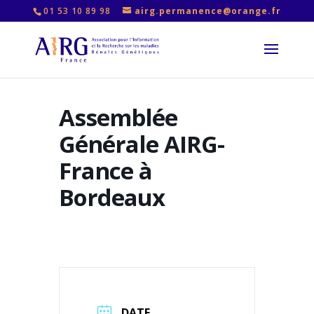
01 53 10 89 98
airg.permanence@orange.fr
Assemblée
Générale AIRG-
France à
Bordeaux
DATE