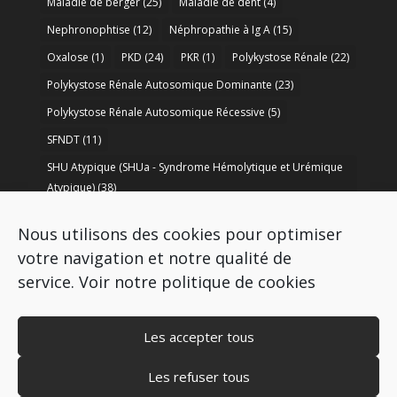
Maladie de berger
(25)
Maladie de dent
(4)
Nephronophtise
(12)
Néphropathie à Ig A
(15)
Oxalose
(1)
PKD
(24)
PKR
(1)
Polykystose Rénale
(22)
Polykystose Rénale Autosomique Dominante
(23)
Polykystose Rénale Autosomique Récessive
(5)
SFNDT
(11)
SHU Atypique (SHUa - Syndrome Hémolytique et Urémique
Atypique)
(38)
SORARE
(1)
soutien à la recherche
(50)
Nous utilisons des cookies pour optimiser
Syndrome de Bartter
(8)
Syndrome d’Alport
(37)
votre navigation et notre qualité de
service.
Voir notre politique de cookies
Les accepter tous
Les refuser tous
Copyright © 2009-2026 AIRG - FRANCE