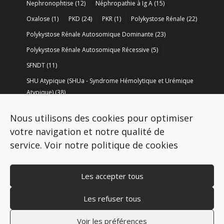
Nephronophtise
(12)
Néphropathie à Ig A
(15)
Oxalose
(1)
PKD
(24)
PKR
(1)
Polykystose Rénale
(22)
Polykystose Rénale Autosomique Dominante
(23)
Polykystose Rénale Autosomique Récessive
(5)
SFNDT
(11)
SHU Atypique (SHUa - Syndrome Hémolytique et Urémique
Atypique)
(38)
SORARE
(1)
soutien à la recherche
(50)
Nous utilisons des cookies pour optimiser
Syndrome de Bartter
(8)
Syndrome d’Alport
(37)
votre navigation et notre qualité de
service.
Voir notre politique de cookies
Les accepter tous
Les refuser tous
Copyright © 2009-2026 AIRG - FRANCE
Mentions légales
–
Politique de cookies
–
Voir les préférences