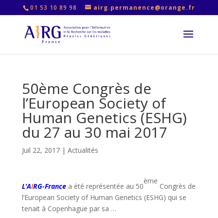
01 53 10 89 98
airg.permanence@orange.fr
50ème Congrès de
l’European Society of
Human Genetics (ESHG)
du 27 au 30 mai 2017
Juil 22, 2017
|
Actualités
ème
L’A
I
RG-France
a été représentée au 50
Congrès de
l’European Society of Human Genetics (ESHG) qui se
tenait à Copenhague par sa …