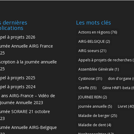
 dernières
Les mots clés
lications
Actions en régions
(76)
pel à projets 2026
AIRG-BELGIQUE
(2)
urnée Annuelle AIRG France
AIRG soeurs
(21)
25
Appels à projets de recherches
(
scription à la journée annuelle
25
Assemblée Générale
(1)
pel à projets 2025
Cystinose
(31)
don d'organe
(
pel à projets 2024
Greffe
(55)
Gène HNF1-beta
(6
 ans AIRG-France – Vidéo de
JOURNEE REIN
(2)
 Journée Annuelle 2023
journée annuelle
(5)
Livret
(40
urnée SORARE 21 octobre
Maladie de berger
(25)
23
Maladie de dent
(4)
urnée Annuelle AIRG-Belgique