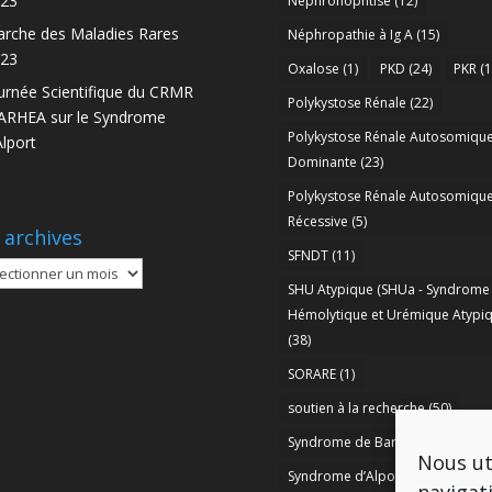
23
Nephronophtise
(12)
rche des Maladies Rares
Néphropathie à Ig A
(15)
23
Oxalose
(1)
PKD
(24)
PKR
(1
urnée Scientifique du CRMR
Polykystose Rénale
(22)
RHEA sur le Syndrome
Polykystose Rénale Autosomiqu
Alport
Dominante
(23)
Polykystose Rénale Autosomiqu
Récessive
(5)
 archives
SFNDT
(11)
SHU Atypique (SHUa - Syndrome
ives
Hémolytique et Urémique Atypiq
(38)
SORARE
(1)
soutien à la recherche
(50)
Syndrome de Bartter
(8)
Nous ut
Syndrome d’Alport
(37)