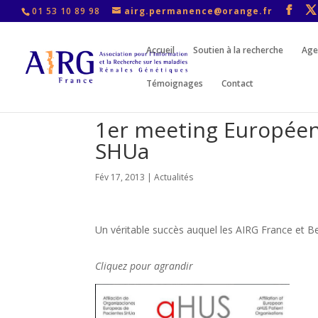
01 53 10 89 98
airg.permanence@orange.fr
Accueil
Soutien à la recherche
Age
Témoignages
Contact
1er meeting Européen 
SHUa
Fév 17, 2013
|
Actualités
Un véritable succès auquel les AIRG France et Bel
Cliquez pour agrandir