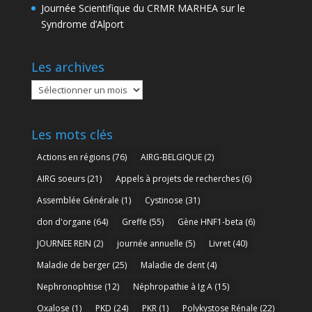
Journée Scientifique du CRMR MARHEA sur le
Syndrome d’Alport
Les archives
Les
archives
Les mots clés
Actions en régions
(76)
AIRG-BELGIQUE
(2)
AIRG soeurs
(21)
Appels à projets de recherches
(6)
Assemblée Générale
(1)
Cystinose
(31)
don d'organe
(64)
Greffe
(55)
Gène HNF1-beta
(6)
JOURNEE REIN
(2)
journée annuelle
(5)
Livret
(40)
Maladie de berger
(25)
Maladie de dent
(4)
Nephronophtise
(12)
Néphropathie à Ig A
(15)
Oxalose
(1)
PKD
(24)
PKR
(1)
Polykystose Rénale
(22)