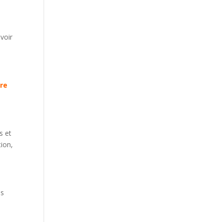
voir
tre
s et
ion,
és