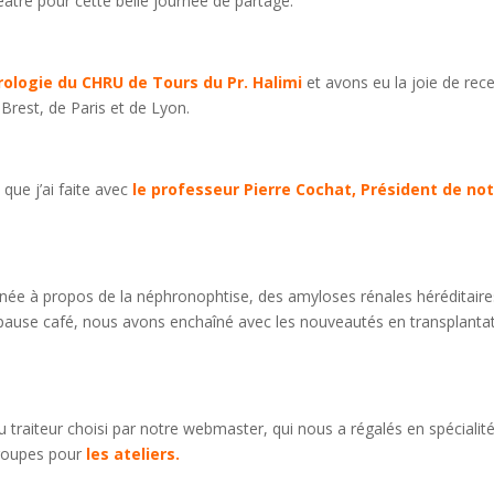
atre pour cette belle journée de partage.
rologie du CHRU de Tours du Pr. Halimi
et avons eu la joie de rece
 Brest, de Paris et de Lyon.
que j’ai faite avec
le professeur
Pierre Cochat, Président de no
née à propos de la néphronophtise, des amyloses rénales héréditaire
pause café, nous avons enchaîné avec les nouveautés en transplantat
traiteur choisi par notre webmaster, qui nous a régalés en spécialit
groupes pour
les ateliers.