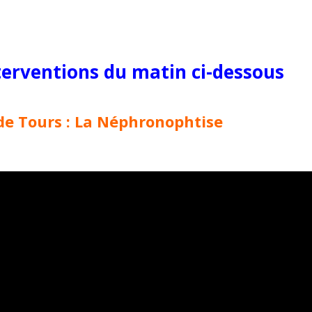
terventions du matin ci-dessous
de Tours : La Néphronophtise