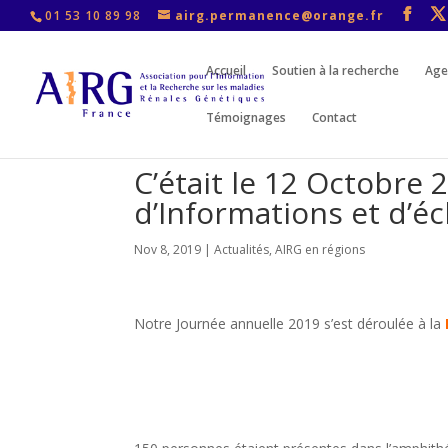
01 53 10 89 98
airg.permanence@orange.fr
Accueil
Soutien à la recherche
Age
Témoignages
Contact
C’était le 12 Octobre 
d’Informations et d’é
Nov 8, 2019
|
Actualités
,
AIRG en régions
Notre Journée annuelle 2019 s’est déroulée à la