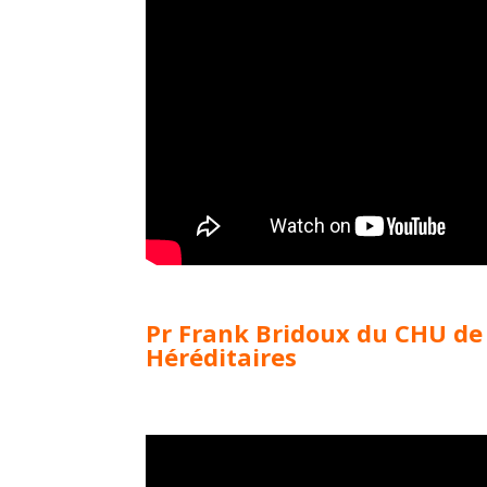
Pr Frank Bridoux du CHU de 
Héréditaires