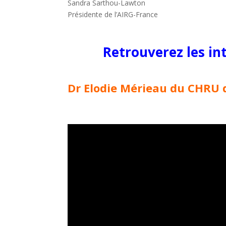
Sandra Sarthou-Lawton
Présidente de l’AIRG-France
Retrouverez les in
Dr Elodie Mérieau du CHRU 