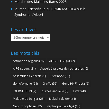
Marche des Maladies Rares 2023
Journée Scientifique du CRMR MARHEA sur le
Syndrome d’Alport
Les archives
Les
archives
Les mots clés
Actions en régions
(76)
AIRG-BELGIQUE
(2)
AIRG soeurs
(21)
Appels à projets de recherches
(6)
Assemblée Générale
(1)
Cystinose
(31)
don d'organe
(64)
Greffe
(55)
Gène HNF1-beta
(6)
JOURNEE REIN
(2)
journée annuelle
(5)
Livret
(40)
Maladie de berger
(25)
Maladie de dent
(4)
Nephronophtise
(12)
Néphropathie à Ig A
(15)