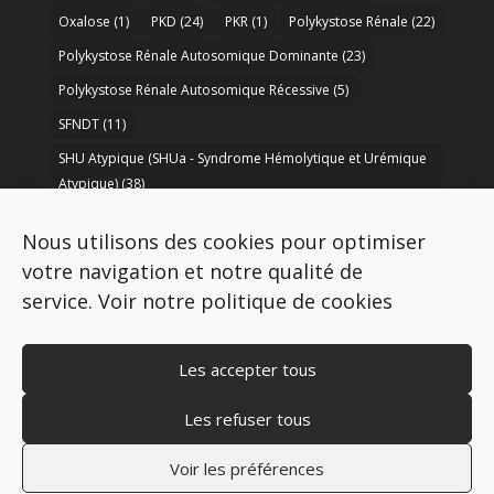
Oxalose
(1)
PKD
(24)
PKR
(1)
Polykystose Rénale
(22)
Polykystose Rénale Autosomique Dominante
(23)
Polykystose Rénale Autosomique Récessive
(5)
SFNDT
(11)
SHU Atypique (SHUa - Syndrome Hémolytique et Urémique
Atypique)
(38)
SORARE
(1)
soutien à la recherche
(50)
Nous utilisons des cookies pour optimiser
Syndrome de Bartter
(8)
Syndrome d’Alport
(37)
votre navigation et notre qualité de
service.
Voir notre politique de cookies
Les accepter tous
Les refuser tous
Copyright © 2009-2026 AIRG - FRANCE
Mentions légales
–
Politique de cookies
–
Voir les préférences
Politique de protection des données